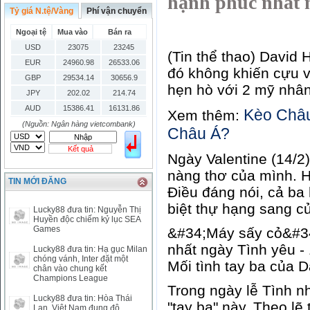
hạnh phúc nhất 
Tỷ giá N.tệ/Vàng
Phí vận chuyển
Ngoại tệ
Mua vào
Bán ra
USD
23075
23245
(Tin thể thao) David
EUR
24960.98
26533.06
đó không khiến cựu v
GBP
29534.14
30656.9
hẹn hò với 2 mỹ nhân
JPY
202.02
214.74
AUD
15386.41
16131.86
Kèo Châu
Xem thêm:
HKD
2906.04
3028.6
(Nguồn: Ngân hàng vietcombank)
Châu Á?
SGD
16755.29
17427.08
Kết quả
THB
666.2
786.99
Ngày Valentine (14/2
CAD
17223.74
18058.21
nàng thơ của mình. H
TIN MỚI ĐĂNG
CHF
23161.62
24283.77
Điều đáng nói, cả ba
DKK
0
3531.88
biệt thự hạng sang c
Lucky88 đưa tin: Nguyễn Thị
INR
0
340.14
Huyền độc chiếm kỷ lục SEA
Games
&#34;Máy sấy cỏ&#34
KRW
18.01
21.12
KWD
0
79758.97
nhất ngày Tình yêu -
Lucky88 đưa tin: Hạ gục Milan
chóng vánh, Inter đặt một
MYR
0
5808.39
Mối tình tay ba của 
chân vào chung kết
NOK
0
2658.47
Champions League
Trong ngày lễ Tình nh
RMB
3272
1
Lucky88 đưa tin: Hòa Thái
"tay ba" này. Theo lẽ
RUB
0
418.79
Lan, Việt Nam đụng độ