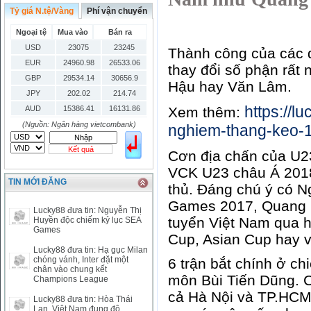
Tỷ giá N.tệ/Vàng
Phí vận chuyển
Ngoại tệ
Mua vào
Bán ra
USD
23075
23245
Thành công của các 
EUR
24960.98
26533.06
thay đổi số phận rất
GBP
29534.14
30656.9
Hậu hay Văn Lâm.
JPY
202.02
214.74
https://l
AUD
15386.41
16131.86
Xem thêm:
HKD
2906.04
3028.6
(Nguồn: Ngân hàng vietcombank)
nghiem-thang-keo-1
SGD
16755.29
17427.08
Kết quả
Cơn địa chấn của U2
THB
666.2
786.99
VCK U23 châu Á 2018
CAD
17223.74
18058.21
TIN MỚI ĐĂNG
CHF
23161.62
24283.77
thủ. Đáng chú ý có 
DKK
0
3531.88
Games 2017, Quang Hả
Lucky88 đưa tin: Nguyễn Thị
INR
0
340.14
tuyển Việt Nam qua h
Huyền độc chiếm kỷ lục SEA
Games
KRW
18.01
21.12
Cup, Asian Cup hay v
KWD
0
79758.97
Lucky88 đưa tin: Hạ gục Milan
chóng vánh, Inter đặt một
6 trận bắt chính ở c
MYR
0
5808.39
chân vào chung kết
NOK
0
2658.47
môn Bùi Tiến Dũng. 
Champions League
RMB
3272
1
cả Hà Nội và TP.HCM 
Lucky88 đưa tin: Hòa Thái
RUB
0
418.79
Lan, Việt Nam đụng độ