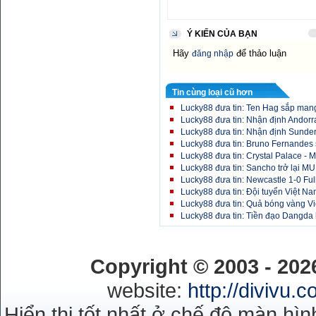
Ý KIẾN CỦA BẠN
Hãy
để thảo luận
đăng nhập
Tin cùng loại cũ hơn
Lucky88 đưa tin: Ten Hag sắp mang
Lucky88 đưa tin: Nhận định Andorr
Lucky88 đưa tin: Nhận định Sunde
Lucky88 đưa tin: Bruno Fernandes s
Lucky88 đưa tin: Crystal Palace -
Lucky88 đưa tin: Sancho trở lại MU
Lucky88 đưa tin: Newcastle 1-0 Fulh
Lucky88 đưa tin: Đội tuyển Việt Na
Lucky88 đưa tin: Quả bóng vàng Vi
Lucky88 đưa tin: Tiền đạo Dangda 
Copyright © 2003 - 20
website:
http://divivu.
Hiển thị tốt nhất ở chế độ màn hìn